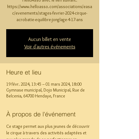
HelloAsso avec le lien suivant:
https://www.helloasso.com/associations/easa
c/evenements/stages-fevrier-2024-cirque-
acrobatie-equilibre-jonglage-4-17-ans
Aucun billet en vente
Voir d'autres événements
Heure et lieu
19 févr. 2024, 13:45 – 01 mars 2024, 18:00
Gymnase municipal, Dojo Municipal, Rue de
Belcenia, 64700 Hendaye, France
À propos de l'événement
Ce stage permet aux plus jeunes de découvrir 
le cirque à travers des activités adaptées et 