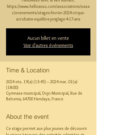
HelloAsso avec le lien suivant:
https://www.helloasso.com/associations/easa
c/evenements/stages-fevrier-2024-cirque-
acrobatie-equilibre-jonglage-4-17-ans
Aucun billet en vente
Voir d'autres événements
Time & Location
2024 ots. 19(a) (13:45) – 2024 mar. 01(a)
(18:00)
Gymnase municipal, Dojo Municipal, Rue de
Belcenia, 64700 Hendaye, France
About the event
Ce stage permet aux plus jeunes de découvrir 
le cirque à travers des activités adaptées et 