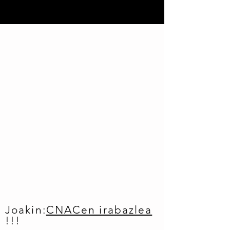
Joakin:
CNACen irabazlea
!!!