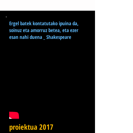
Ergel batek kontatutako ipuina da,
soinuz eta amorruz betea, eta ezer
esan nahi duena _ Shakespeare
proiektua 2017