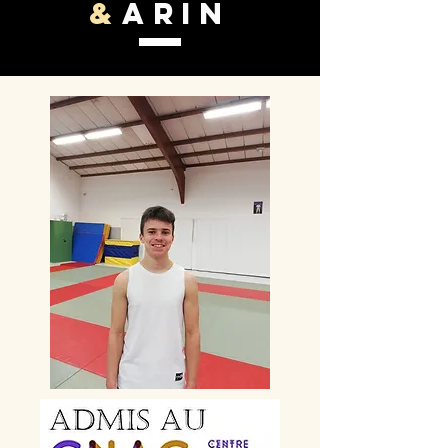
Esacto'Lido, esac, Doch, Codarts, ...)
&
Arin
ARNO
,
20 ans, originaire de Bretagne, a intégré en
2023 notre préparation aux sélections des
écoles supérieures de cirque pour devenir
artiste professionnel !! Parkouriste, danseur,
musicien il vient au Pays Basque pour
acquérir un niveau technique académique
en acrobatie et consolider son profil
artistique afin de se présenter au concours
de l'
ACADÉMIE FRATELLINI
.