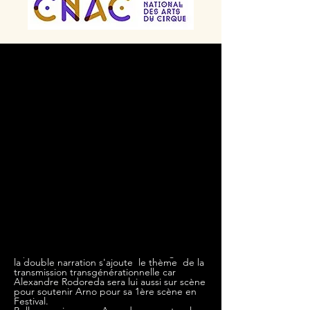
IKUSKIZUNAREN
AKROBAZIA ESKOLA
EUSKAL HERRIKO
ZIRKU ARTEAK
2024
PARTICIPATION AU
FESTIVAL MUGA GABE
#3
Le PARCOURS CRÉATION
2023-2024
a
permis à Arno de rencontrer Julie Arnaud,
conteuse professionnelle avec laquelle est
née l'idée de créer un spectacle qui mêle
l'acrobatie sur un conte dit sur scène
représenté à Bera (Navarre) et Urrugne.
À
la double narration s'ajoute le thème de la
transmission transgénérationnelle car
Alexandre Rodoreda sera lui aussi sur scène
pour soutenir Arno pour sa 1ère scène en
Festival.