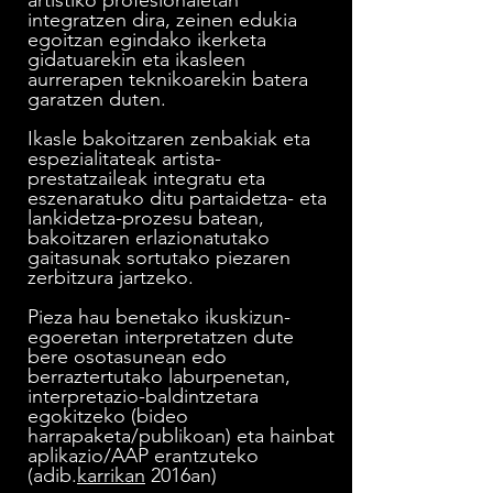
artistiko profesionaletan
integratzen dira, zeinen edukia
egoitzan egindako ikerketa
gidatuarekin eta ikasleen
aurrerapen teknikoarekin batera
garatzen duten.
Ikasle bakoitzaren zenbakiak eta
espezialitateak artista-
prestatzaileak integratu eta
eszenaratuko ditu partaidetza- eta
lankidetza-prozesu batean,
bakoitzaren erlazionatutako
gaitasunak sortutako piezaren
zerbitzura jartzeko.
Pieza hau benetako ikuskizun-
egoeretan interpretatzen dute
bere osotasunean edo
berraztertutako laburpenetan,
interpretazio-baldintzetara
egokitzeko (bideo
harrapaketa/publikoan) eta hainbat
aplikazio/AAP erantzuteko
(adib.
karrikan
2016an)