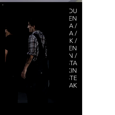
MUGIMENDU
AKROBATIKAREN
IDAZKERA /
ANTZEZLANA /
ANTZEZLEAK /
ANTZERKIAK / SORMEN
LANAK BIZITZAN /
ARTISTA
PROFESIONALEKIN
TOPAKETAK / BESTE
DIZIPLINAEKIN TRUKEAK