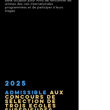
Belle occasion pour Arno de rencontrer les
artistes des cies internationales
programmées et de participer à leurs
stages.
2025
admissible
aux
concours de
sélection de
trois ecoles