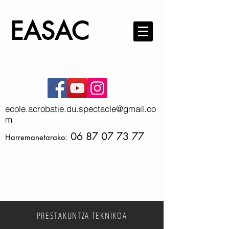
EA
S
AC
ecole.acrobatie.du.spectacle@gmail.co
m
06 87 07 73 77
Harremanetarako:
PRESTAKUNTZA TEKNIKOA