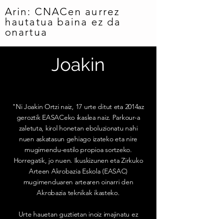
Arin: CNACen aurrez
hautatua baina ez da
onartua
Joakin
"Ni Joakin Ortzi naiz, 17 urte ditut eta 2014az
geroztik EASACeko ikaslea naiz. Parkour-a
zaletuta, kirol honetan eboluzionatu nahi
nuen askatasun gehiago izateko eta nire
mugimendu-estilo propioa sortzeko.
Horregatik, jo nuen. Ikuskizunen eta Zirkuko
Arteen Akrobazia Eskola (EASAC)
mugimenduaren artearen oinarri den
Akrobazia teknikak ikasteko.
Urte hauetan guztietan inoiz imajinatu ez