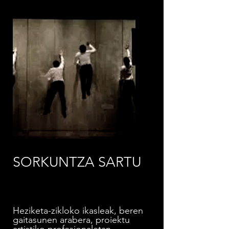
SORKUNTZA SARTU
Heziketa-zikloko ikasleak, beren
gaitasunen arabera, proiektu