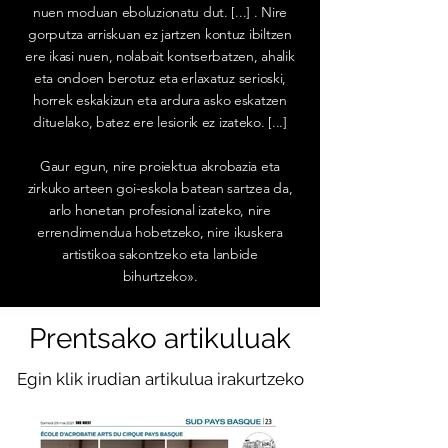
nuen moduan eboluzionatu dut. [...] . Nire
gorputza arriskuan ez jartzen kontuz ibiltzen
ere ikasi nuen, nolabait kontserbatzen, ahalik
eta ondoen berotuz eta erlaxatuz serioski,
horrek eskakizun eta ardura asko eskatzen
dituelako, batez ere lesiorik ez izateko. [...]
Gaur egun, nire proiektua akrobazia eta
zirkuko arteen goi-eskola batean sartzea da,
arlo honetan profesional izateko, nire
errendimendua hobetzeko, nire ikuskera
artistikoa sakontzeko eta lanbide
bihurtzeko».
Prentsako artikuluak
Egin klik irudian artikulua irakurtzeko