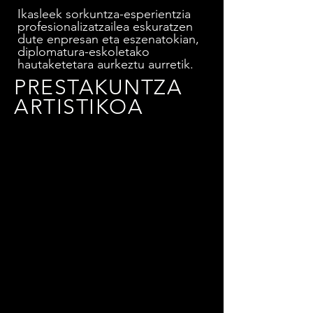
Ikasleek sorkuntza-esperientzia
profesionalizatzailea eskuratzen
dute enpresan eta eszenatokian,
diplomatura-eskoletako
hautaketetara aurkeztu aurretik.
PRESTAKUNTZA
ARTISTIKOA