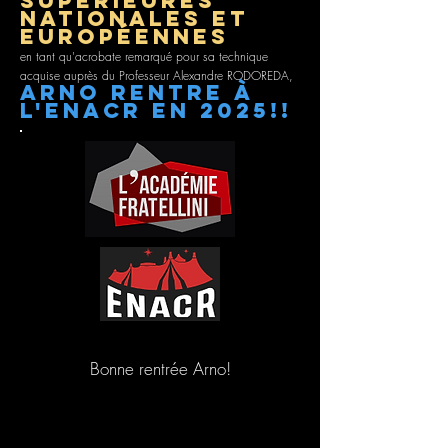
supérieures
nationales et
européennes
en tant qu'acrobate remarqué pour sa technique
acquise auprès du Professeur Alexandre RODOREDA,
arno rentre à
l'ENACR en 2025!!
Bonne rentrée Arno!