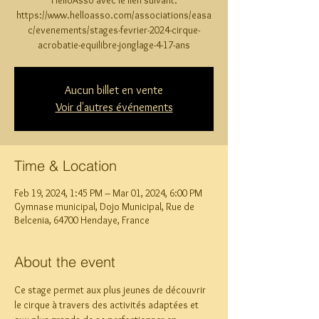
HelloAsso avec le lien suivant:
https://www.helloasso.com/associations/easa
c/evenements/stages-fevrier-2024-cirque-
acrobatie-equilibre-jonglage-4-17-ans
Aucun billet en vente
Voir d'autres événements
Time & Location
Feb 19, 2024, 1:45 PM – Mar 01, 2024, 6:00 PM
Gymnase municipal, Dojo Municipal, Rue de
Belcenia, 64700 Hendaye, France
About the event
Ce stage permet aux plus jeunes de découvrir 
le cirque à travers des activités adaptées et 